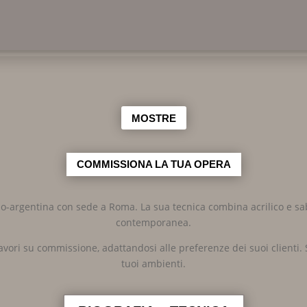
MOSTRE
COMMISSIONA LA TUA OPERA
o-argentina con sede a Roma. La sua tecnica combina acrilico e sab
contemporanea.
lavori su commissione, adattandosi alle preferenze dei suoi clienti. S
tuoi ambienti.